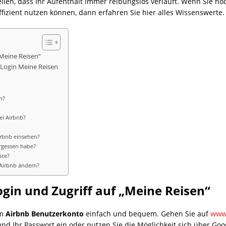
len, dass Ihr Aufenthalt immer reibungslos verläuft. Wenn Sie noch
fizient nutzen können, dann erfahren Sie hier alles Wissenswerte.
„Meine Reisen“
 Login Meine Reisen
n?
ei Airbnb?
irbnb einsehen?
rgessen habe?
ice?
 Airbnb ändern?
gin und Zugriff auf „Meine Reisen“
em
Airbnb Benutzerkonto
einfach und bequem. Gehen Sie auf
www
nd Ihr Passwort ein oder nutzen Sie die Möglichkeit sich über Goo