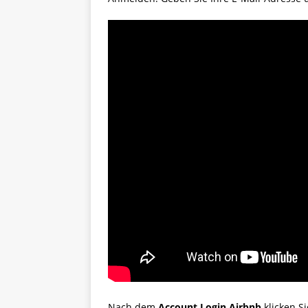
Nach dem
Account Login Airbnb
klicken S