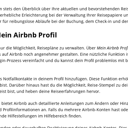
 stets den Überblick über Ihre aktuellen und bevorstehenden Reise
rhebliche Erleichterung bei der Verwaltung Ihrer Reisepapiere und
r für reibungslose Abläufe bei der Buchung, dem Check-in und der
ein Airbnb Profil
 nur die Möglichkeit, Reisepläne zu verwalten. Über
Mein Airbnb Profi
 auf Airbnb noch angenehmer gestalten. Eine nützliche Funktion is
in-Prozess vereinfacht und du kannst dein Profil problemlos mit
ls Notfallkontakte in deinem Profil hinzufügen. Diese Funktion erh
r bist. Darüber hinaus hast du die Möglichkeit, Reise-Stempel zu d
eist bist, und heben deine Reiseerfahrungen hervor.
, bietet Airbnb auch detaillierte Anleitungen zum Ändern oder Hi
 Profilinformationen an. Falls du mehrere Airbnb-Konten hast od
de Hilfestellungen im Hilfebereich finden.
enden oder dauerhaften Deaktivierung deines Airbnb-Kontos. Dies 