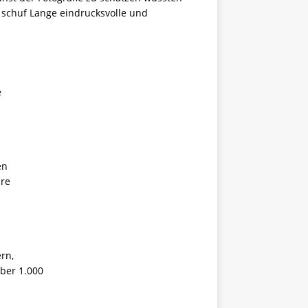
n schuf Lange eindrucksvolle und
e
en
hre
rn,
ber 1.000