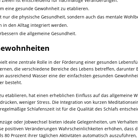
 Zielen ist entscheidend für nachhaltige Veränderungen.
 um eine gesunde Gewohnheit zu etablieren.
t nur die physische Gesundheit, sondern auch das mentale Wohlb
 in den Alltag integriert werden.
erbessern die allgemeine Gesundheit.
 Gewohnheiten
elt eine zentrale Rolle in der Förderung einer gesunden Lebensfü
erlernen, die verschiedene Bereiche des Lebens betreffen, darunt
von ausreichend Wasser eine der einfachsten gesunden Gewohnheit
r besteht.
zu etablieren, hat einen erheblichen Einfluss auf das allgemeine 
rücken, weniger Stress. Die Integration von kurzen Meditationsein
regelmäßige Schlafenszeit ist für die Qualität des Schlafs entsche
mzüge oder Jobwechsel bieten ideale Gelegenheiten, um Verhalte
ese positiven Veränderungen Wahrscheinlichkeiten erhöhen, dass
 80 Prozent ihrer täglichen Aktivitäten automatisch auszuführen, 