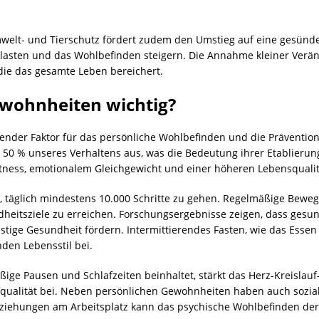
welt- und Tierschutz fördert zudem den Umstieg auf eine gesü
tlasten und das Wohlbefinden steigern. Die Annahme kleiner Ver
die das gesamte Leben bereichert.
wohnheiten wichtig?
nder Faktor für das persönliche Wohlbefinden und die Prävention
 % unseres Verhaltens aus, was die Bedeutung ihrer Etablierung 
Fitness, emotionalem Gleichgewicht und einer höheren Lebensqualit
, täglich mindestens 10.000 Schritte zu gehen. Regelmäßige Bewe
eitsziele zu erreichen. Forschungsergebnisse zeigen, dass ges
stige Gesundheit fördern. Intermittierendes Fasten, wie das Esse
den Lebensstil bei.
äßige Pausen und Schlafzeiten beinhaltet, stärkt das Herz-Kreislau
afqualität bei. Neben persönlichen Gewohnheiten haben auch sozial
eziehungen am Arbeitsplatz kann das psychische Wohlbefinden der