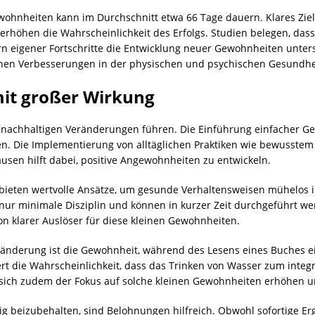
wohnheiten kann im Durchschnitt etwa 66 Tage dauern. Klares Zie
erhöhen die Wahrscheinlichkeit des Erfolgs. Studien belegen, dass
rn eigener Fortschritte die Entwicklung neuer Gewohnheiten unters
ichen Verbesserungen in der physischen und psychischen Gesundhe
it großer Wirkung
 nachhaltigen Veränderungen führen. Die Einführung einfacher Ge
n. Die Implementierung von alltäglichen Praktiken wie bewusstem
sen hilft dabei, positive Angewohnheiten zu entwickeln.
bieten wertvolle Ansätze, um gesunde Verhaltensweisen mühelos i
 nur minimale Disziplin und können in kurzer Zeit durchgeführt wer
n klarer Auslöser für diese kleinen Gewohnheiten.
eränderung ist die Gewohnheit, während des Lesens eines Buches ei
rt die Wahrscheinlichkeit, dass das Trinken von Wasser zum integr
 sich zudem der Fokus auf solche kleinen Gewohnheiten erhöhen u
ig beizubehalten, sind Belohnungen hilfreich. Obwohl sofortige Er