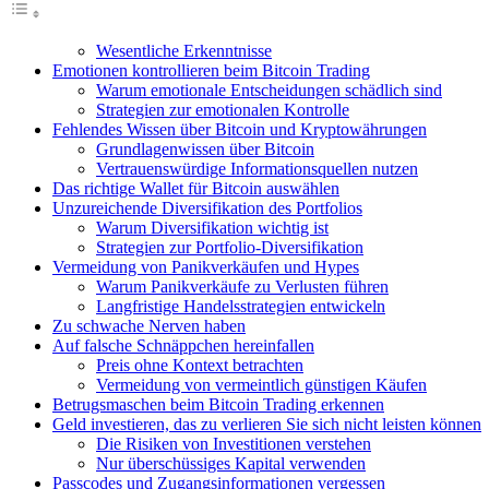
Wesentliche Erkenntnisse
Emotionen kontrollieren beim Bitcoin Trading
Warum emotionale Entscheidungen schädlich sind
Strategien zur emotionalen Kontrolle
Fehlendes Wissen über Bitcoin und Kryptowährungen
Grundlagenwissen über Bitcoin
Vertrauenswürdige Informationsquellen nutzen
Das richtige Wallet für Bitcoin auswählen
Unzureichende Diversifikation des Portfolios
Warum Diversifikation wichtig ist
Strategien zur Portfolio-Diversifikation
Vermeidung von Panikverkäufen und Hypes
Warum Panikverkäufe zu Verlusten führen
Langfristige Handelsstrategien entwickeln
Zu schwache Nerven haben
Auf falsche Schnäppchen hereinfallen
Preis ohne Kontext betrachten
Vermeidung von vermeintlich günstigen Käufen
Betrugsmaschen beim Bitcoin Trading erkennen
Geld investieren, das zu verlieren Sie sich nicht leisten können
Die Risiken von Investitionen verstehen
Nur überschüssiges Kapital verwenden
Passcodes und Zugangsinformationen vergessen