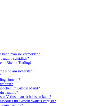
ie kann man sie vermeiden?
Trading schädlich?
beim Bitcoin Trading?
che sind am sichersten?
?
ding sinnvoll?
ewahren?
näppchen im Bitcoin Markt?
oin Trading?
sen Verlust man sich leisten kann?
scodes für Bitcoin Wallets vergisst?
itcoin Trading?