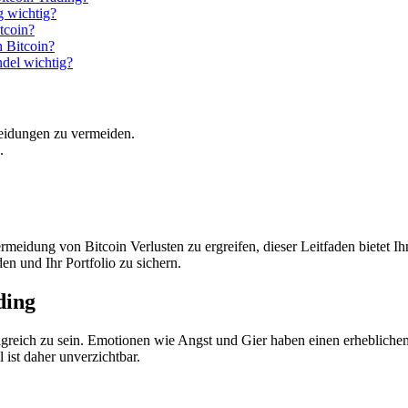
g wichtig?
tcoin?
n Bitcoin?
ndel wichtig?
heidungen zu vermeiden.
.
eidung von Bitcoin Verlusten zu ergreifen, dieser Leitfaden bietet Ih
en und Ihr Portfolio zu sichern.
ding
folgreich zu sein. Emotionen wie Angst und Gier haben einen erheblich
ist daher unverzichtbar.