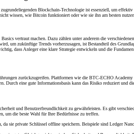
 zugrundeliegenden Blockchain-Technologie ist essenziell, um effektiv
icht wissen, wie Bitcoin funktioniert oder wie sie ihn am besten nutze
in Basics vertraut machen. Dazu zählen unter anderem die verschiedene
 wird, um zukünftige Trends vorherzusagen, ist Bestandteil des Grundla
chtig, dass Anleger eine klare Strategie entwickeln und die Fundamen
ptowährungen zurückzugreifen. Plattformen wie die BTC-ECHO Academy 
fen. Durch eine gute Informationsbasis kann das Risiko reduziert und d
cherheit und Benutzerfreundlichkeit zu gewährleisten. Es gibt verschie
n, um die beste Wahl für Ihre Bedürfnisse zu treffen.
, da sie private Schlüssel offline speichern. Beispiele sind Ledger Na