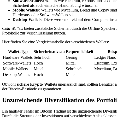
Software-Wallets:
Wallets wie Electrum, Exodus und Jaxx biet
Sicherheit als auch einfache Handhabung wünschen.
Mobile Wallets:
Wallets wie Mycelium, Bread und Copay sind p
Hardware- oder Software-Wallets sein.
Desktop-Wallets:
Diese werden direkt auf dem Computer install
Cold Wallets
bieten zusätzliche Sicherheit durch die Offline-Speicher
Protokolle zur Verschlüsselung nutzen.
Hier finden Sie eine Vergleichstabelle der verschiedenen Wallets:
Wallet-Typ
Sicherheitsniveau
Bequemlichkeit
Beisp
Hardware-Wallets
Sehr hoch
Gering
Ledger Nano 
Software-Wallets
Hoch
Mittel
Electrum, Ex
Mobile Wallets
Mittel
Sehr hoch
Mycelium, B
Desktop-Wallets
Hoch
Mittel
–
Obwohl
sichere Krypto-Wallets
unerlässlich sind, sollten Benutzer
der Bitcoin-Bestände zu garantieren.
Unzureichende Diversifikation des Portfol
Ein häufiger Fehler im Bitcoin Trading ist die unzureichende Diversif
Durch die Streuung der Investitionen auf verschiedene Anlageklassen lä