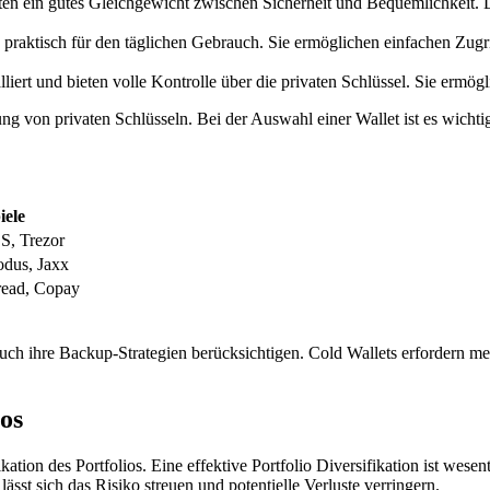
en ein gutes Gleichgewicht zwischen Sicherheit und Bequemlichkeit. Di
raktisch für den täglichen Gebrauch. Sie ermöglichen einfachen Zugrif
iert und bieten volle Kontrolle über die privaten Schlüssel. Sie ermög
ung von privaten Schlüsseln. Bei der Auswahl einer Wallet ist es wicht
iele
S, Trezor
odus, Jaxx
read, Copay
 auch ihre Backup-Strategien berücksichtigen. Cold Wallets erfordern 
ios
ikation des Portfolios. Eine effektive Portfolio Diversifikation ist we
sst sich das Risiko streuen und potentielle Verluste verringern.