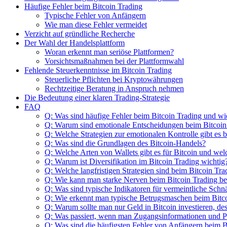
Häufige Fehler beim Bitcoin Trading
Typische Fehler von Anfängern
Wie man diese Fehler vermeidet
Verzicht auf gründliche Recherche
Der Wahl der Handelsplattform
Woran erkennt man seriöse Plattformen?
Vorsichtsmaßnahmen bei der Plattformwahl
Fehlende Steuerkenntnisse im Bitcoin Trading
Steuerliche Pflichten bei Kryptowährungen
Rechtzeitige Beratung in Anspruch nehmen
Die Bedeutung einer klaren Trading-Strategie
FAQ
Q: Was sind häufige Fehler beim Bitcoin Trading und w
Q: Warum sind emotionale Entscheidungen beim Bitcoin 
Q: Welche Strategien zur emotionalen Kontrolle gibt es 
Q: Was sind die Grundlagen des Bitcoin-Handels?
Q: Welche Arten von Wallets gibt es für Bitcoin und wel
Q: Warum ist Diversifikation im Bitcoin Trading wichtig
Q: Welche langfristigen Strategien sind beim Bitcoin Tra
Q: Wie kann man starke Nerven beim Bitcoin Trading b
Q: Was sind typische Indikatoren für vermeintliche Sch
Q: Wie erkennt man typische Betrugsmaschen beim Bitc
Q: Warum sollte man nur Geld in Bitcoin investieren, des
Q: Was passiert, wenn man Zugangsinformationen und Pas
Q: Was sind die häufigsten Fehler von Anfängern beim B