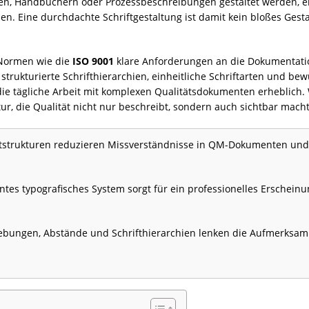
nten, Handbüchern oder Prozessbeschreibungen gestaltet werden, e
en. Eine durchdachte Schriftgestaltung ist damit kein bloßes Gest
 Normen wie die
ISO 9001
klare Anforderungen an die Dokumentation
rukturierte Schrifthierarchien, einheitliche Schriftarten und be
ie tägliche Arbeit mit komplexen Qualitätsdokumenten erheblich. W
r, die Qualität nicht nur beschreibt, sondern auch sichtbar macht
ftstrukturen reduzieren Missverständnisse in QM-Dokumenten und 
ntes typografisches System sorgt für ein professionelles Erscheinu
bungen, Abstände und Schrifthierarchien lenken die Aufmerksamkei