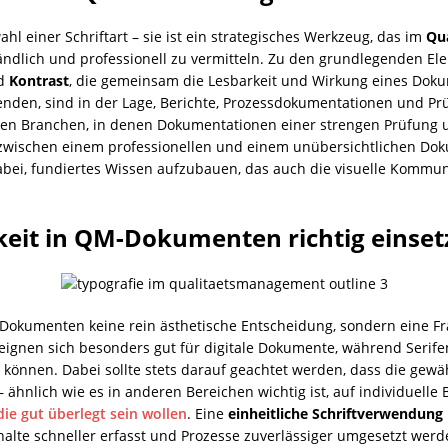
ahl einer Schriftart – sie ist ein strategisches Werkzeug, das im
Qu
ändlich und professionell zu vermitteln. Zu den grundlegenden E
d
Kontrast
, die gemeinsam die Lesbarkeit und Wirkung eines Dok
den, sind in der Lage, Berichte, Prozessdokumentationen und Prüfb
ten Branchen, in denen Dokumentationen einer strengen Prüfung u
d zwischen einem professionellen und einem unübersichtlichen D
abei, fundiertes Wissen aufzubauen, das auch die visuelle Komm
keit in QM-Dokumenten richtig einse
-Dokumenten keine rein ästhetische Entscheidung, sondern eine F
ri eignen sich besonders gut für digitale Dokumente, während Seri
können. Dabei sollte stets darauf geachtet werden, dass die gewäh
 – ähnlich wie es in anderen Bereichen wichtig ist, auf individuel
ie gut überlegt sein wollen
. Eine
einheitliche Schriftverwendung
nhalte schneller erfasst und Prozesse zuverlässiger umgesetzt werd