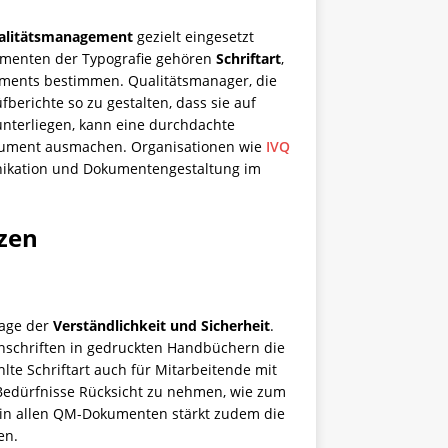
alitätsmanagement
gezielt eingesetzt
lementen der Typografie gehören
Schriftart
,
uments bestimmen. Qualitätsmanager, die
erichte so zu gestalten, dass sie auf
nterliegen, kann eine durchdachte
okument ausmachen. Organisationen wie
IVQ
unikation und Dokumentengestaltung im
tzen
rage der
Verständlichkeit und Sicherheit
.
fenschriften in gedruckten Handbüchern die
lte Schriftart auch für Mitarbeitende mit
le Bedürfnisse Rücksicht zu nehmen, wie zum
in allen QM-Dokumenten stärkt zudem die
en.