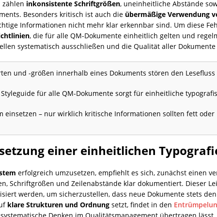
n zählen
inkonsistente Schriftgrößen
, uneinheitliche Abstände so
ments. Besonders kritisch ist auch die
übermäßige Verwendung v
chtige Informationen nicht mehr klar erkennbar sind. Um diese Feh
chtlinien
, die für alle QM-Dokumente einheitlich gelten und rege
quellen systematisch ausschließen und die Qualität aller Dokument
rten und -größen innerhalb eines Dokuments stören den Lesefluss 
 Styleguide für alle QM-Dokumente sorgt für einheitliche typografi
nsetzen – nur wirklich kritische Informationen sollten fett oder 
setzung einer einheitlichen Typogra
ystem
erfolgreich umzusetzen, empfiehlt es sich, zunächst einen ver
en, Schriftgrößen und Zeilenabstände klar dokumentiert. Dieser Lei
siert werden, um sicherzustellen, dass neue Dokumente stets den
auf
klare Strukturen und Ordnung
setzt, findet in den
Entrümpelung
das systematische Denken im Qualitätsmanagement übertragen lässt.