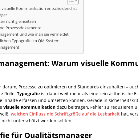
visuelle Kommunikation entscheidend ist
ager
n richtig einsetzen
 und Prozessdokumente
anagement und wie man sie vermeidet
tlichen Typografie im QM-System
management
tsmanagement: Warum visuelle Kommu
r darum, Prozesse zu optimieren und Standards einzuhalten – auch
de Rolle.
Typografie
ist dabei weit mehr als eine rein ästhetische En
ige Inhalte erfassen und umsetzen können. Gerade in sicherheitskr
te
visuelle Kommunikation
dazu beitragen, Fehler zu reduzieren u
 weiß,
welchen Einfluss die Schriftgröße auf die Lesbarkeit
hat, ver
icht unterschätzt werden sollten.
fie für Qualitätsmanager