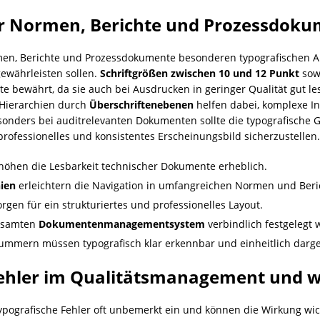
ür Normen, Berichte und Prozessdok
n, Berichte und Prozessdokumente besonderen typografischen An
gewährleisten sollen.
Schriftgrößen zwischen 10 und 12 Punkt
sowi
te bewährt, da sie auch bei Ausdrucken in geringer Qualität gut l
e Hierarchien durch
Überschriftenebenen
helfen dabei, komplexe In
sonders bei auditrelevanten Dokumenten sollte die typografische
ofessionelles und konsistentes Erscheinungsbild sicherzustellen.
höhen die Lesbarkeit technischer Dokumente erheblich.
hien
erleichtern die Navigation in umfangreichen Normen und Beri
gen für ein strukturiertes und professionelles Layout.
gesamten
Dokumentenmanagementsystem
verbindlich festgelegt 
mmern müssen typografisch klar erkennbar und einheitlich darges
Fehler im Qualitätsmanagement und w
ypografische Fehler oft unbemerkt ein und können die Wirkung wi