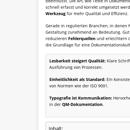
beeinflusst. Die Art, wie Texte in Dokume
schnell erfasst und korrekt umgesetzt werd
Werkzeug
für mehr Qualität und Effizienz.
Gerade in regulierten Branchen, in denen
Gestaltung zunehmend an Bedeutung. Gut st
reduzieren
Fehlerquellen
und erleichtern d
die Grundlage für eine Dokumentationskultu
Lesbarkeit steigert Qualität:
Klare Schri
Ausführung von Prozessen.
Einheitlichkeit als Standard:
Ein konsiste
von Normen wie der ISO 9001.
Typografie ist Kommunikation:
Hervorhe
in der
QM-Dokumentation
.
Inhalt: