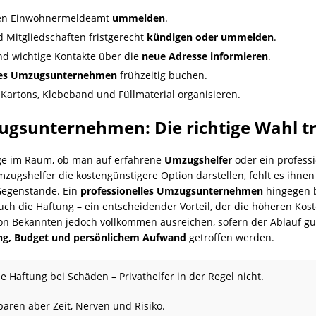
igen Einwohnermeldeamt
ummelden
.
 Mitgliedschaften fristgerecht
kündigen oder ummelden
.
nd wichtige Kontakte über die
neue Adresse informieren
.
lles Umzugsunternehmen
frühzeitig buchen.
Kartons, Klebeband und Füllmaterial organisieren.
gsunternehmen: Die richtige Wahl tr
age im Raum, ob man auf erfahrene
Umzugshelfer
oder ein profess
zugshelfer die kostengünstigere Option darstellen, fehlt es ihne
Gegenstände. Ein
professionelles Umzugsunternehmen
hingegen b
h die Haftung – ein entscheidender Vorteil, der die höheren Koste
on Bekannten jedoch vollkommen ausreichen, sofern der Ablauf gut
g, Budget und persönlichem Aufwand
getroffen werden.
Haftung bei Schäden – Privathelfer in der Regel nicht.
paren aber Zeit, Nerven und Risiko.