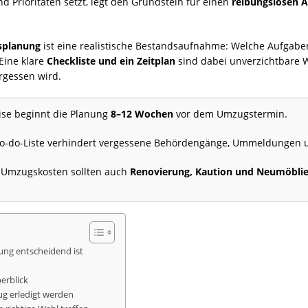
nd Prioritäten setzt, legt den Grundstein für einen
reibungslosen A
gsplanung
ist eine realistische Bestandsaufnahme: Welche Aufgaben
Eine klare
Checkliste und ein Zeitplan
sind dabei unverzichtbare 
ergessen wird.
ise beginnt die Planung
8–12 Wochen
vor dem Umzugstermin.
 To-do-Liste verhindert vergessene Behördengänge, Ummeldungen 
Umzugskosten sollten auch
Renovierung, Kaution und Neumöbli
ng entscheidend ist
erblick
ug erledigt werden