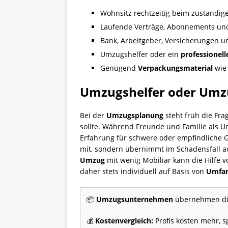
Wohnsitz rechtzeitig beim zuständ
Laufende Verträge, Abonnements und
Bank, Arbeitgeber, Versicherungen u
Umzugshelfer oder ein
professione
Genügend
Verpackungsmaterial
wie 
Umzugshelfer oder Umzu
Bei der
Umzugsplanung
steht früh die Fr
sollte. Während Freunde und Familie als Um
Erfahrung für schwere oder empfindliche 
mit, sondern übernimmt im Schadensfall auc
Umzug
mit wenig Mobiliar kann die Hilfe v
daher stets individuell auf Basis von
Umfan
📦
Umzugsunternehmen
übernehmen die 
💰
Kostenvergleich:
Profis kosten mehr, s