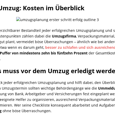
Umzug: Kosten im Überblick
erzichtbarer Bestandteil jeder erfolgreichen Umzugsplanung und sol
stenpunkten zählen dabei die
Umzugsfirma
, Verpackungsmaterial
t plant, vermeidet böse Überraschungen – ähnlich wie bei ander
, etwa wenn es darum geht,
besser zu schlafen und sich ausreichen
r Puffer von mindestens zehn bis fünfzehn Prozent
der Gesamtkost
.
as muss vor dem Umzug erledigt werd
ck jeder erfolgreichen Umzugsplanung und hilft dabei, den Überbl
m Umzugstermin sollten wichtige Behördengänge wie die
Ummeldun
ung von Bank, Arbeitgeber und Versicherungen fest eingeplant werd
eeignete Helfer zu organisieren, ausreichend Verpackungsmateria
ieren. Wer seine Checkliste konsequent abarbeitet und Aufgaben na
g
ohne böse Überraschungen.