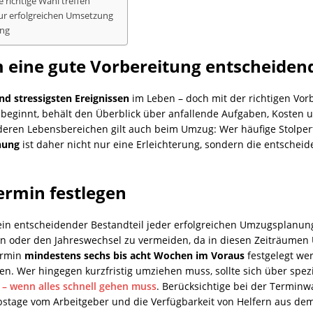
richtige Wahl treffen
 zur erfolgreichen Umsetzung
ung
ine gute Vorbereitung entscheidend
d stressigsten Ereignissen
im Leben – doch mit der richtigen Vorb
beginnt, behält den Überblick über anfallende Aufgaben, Kosten un
eren Lebensbereichen gilt auch beim Umzug: Wer häufige Stolperf
nung
ist daher nicht nur eine Erleichterung, sondern die entschei
rmin festlegen
in entscheidender Bestandteil jeder erfolgreichen Umzugsplanung. 
en oder den Jahreswechsel zu vermeiden, da in diesen Zeiträum
Termin
mindestens sechs bis acht Wochen im Voraus
festgelegt we
en. Wer hingegen kurzfristig umziehen muss, sollte sich über spez
 – wenn alles schnell gehen muss
. Berücksichtige bei der Termi
bstage vom Arbeitgeber und die Verfügbarkeit von Helfern aus de