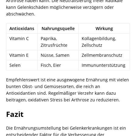
Arthrose haben kann. Die Neutralisierung freier Radikale
kann Gelenkschäden möglicherweise verzögern oder
abschwächen.
Antioxidans
Nahrungsquelle
Wirkung
Vitamin C
Paprika,
Kollagenbildung,
Zitrusfrüchte
Zellschutz
Vitamin E
Nüsse, Samen
Zellmembranschutz
Selen
Fisch, Eier
Immununterstützung
Empfehlenswert ist eine ausgewogene Ernährung mit vielen
bunten Obst- und Gemüsesorten, die reich an
Antioxidantien sind. Regelmäßiger Verzehr kann dazu
beitragen, oxidativen Stress bei Arthrose zu reduzieren.
Fazit
Die Ernährungsumstellung bei Gelenkerkrankungen ist ein
entscheidender Faktor für die Verbesserung der