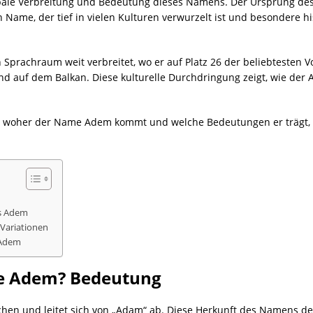
obale Verbreitung und Bedeutung dieses Namens. Der Ursprung d
in Name, der tief in vielen Kulturen verwurzelt ist und besondere 
Sprachraum weit verbreitet, wo er auf Platz 26 der beliebtesten V
und auf dem Balkan. Diese kulturelle Durchdringung zeigt, wie de
 woher der Name Adem kommt und welche Bedeutungen er trägt, da
s Adem
Variationen
 Adem
 Adem? Bedeutung
n und leitet sich von „Adam“ ab. Diese Herkunft des Namens deut