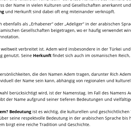
ss der Name in vielen Kulturen und Gesellschaften anerkannt und 
ng
und Herkunft sind dabei oft eng miteinander verknüpft.
ebenfalls als „Erhabener“ oder „Adeliger“ in der arabischen Spra
slamischen Gesellschaften beigetragen, wo er häufig verwendet wir
nnotation.
eltweit verbreitet ist. Adem wird insbesondere in der Türkei un
ig genutzt. Seine
Herkunft
findet sich auch im osmanischen Reich, 
e Persönlichkeiten, die den Namen Adem tragen, darunter Rich Ad
dividuell der Name sein kann, abhängig von regionalen und kulturel
wahl berücksichtigt wird, ist der Namenstag. Im Fall des Namens A
ibt der Name aufgrund seiner tieferen Bedeutungen und vielfälti
em? Bedeutung
ist es wichtig, die kulturellen und geschichtlich
ber seine respektvolle Bedeutung in der arabischen Sprache bis h
 birgt eine reiche Tradition und Geschichte.