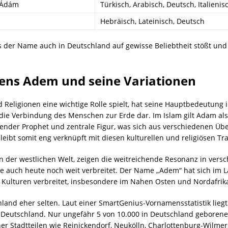
 Ádám
Türkisch, Arabisch, Deutsch, Italienis
Hebräisch, Lateinisch, Deutsch
der Name auch in Deutschland auf gewisse Beliebtheit stößt und 
ens Adem und seine Variationen
Religionen eine wichtige Rolle spielt, hat seine Hauptbedeutung i
 die Verbindung des Menschen zur Erde dar. Im Islam gilt Adam al
tender Prophet und zentrale Figur, was sich aus verschiedenen Übe
ibt somit eng verknüpft mit diesen kulturellen und religiösen Tra
der westlichen Welt, zeigen die weitreichende Resonanz in versc
 auch heute noch weit verbreitet. Der Name „Adem“ hat sich im L
Kulturen verbreitet, insbesondere im Nahen Osten und Nordafrik
land eher selten. Laut einer SmartGenius-Vornamensstatistik lieg
in Deutschland. Nur ungefähr 5 von 10.000 in Deutschland gebore
er Stadtteilen wie Reinickendorf, Neukölln, Charlottenburg-Wilm