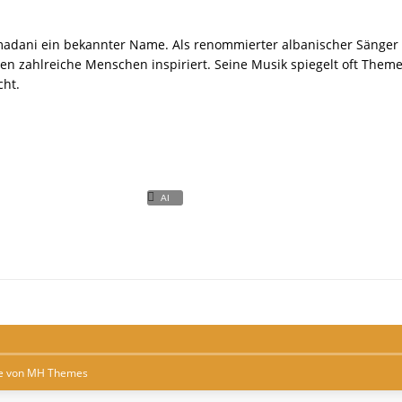
adani ein bekannter Name. Als renommierter albanischer Sänger h
 zahlreiche Menschen inspiriert. Seine Musik spiegelt oft Theme
cht.
e von
MH Themes