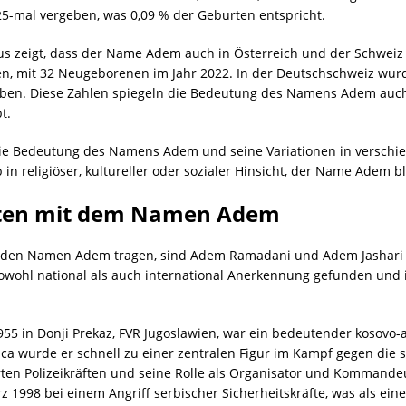
25-mal vergeben, was 0,09 % der Geburten entspricht.
s zeigt, dass der Name Adem auch in Österreich und der Schweiz v
n, mit 32 Neugeborenen im Jahr 2022. In der Deutschschweiz wu
ben. Diese Zahlen spiegeln die Bedeutung des Namens Adem auch 
t.
die Bedeutung des Namens Adem und seine Variationen in verschi
n religiöser, kultureller oder sozialer Hinsicht, der Name Adem bl
iten mit dem Namen Adem
ie den Namen Adem tragen, sind Adem Ramadani und Adem Jashari 
wohl national als auch international Anerkennung gefunden und
55 in Donji Prekaz, FVR Jugoslawien, war ein bedeutender kosov
a wurde er schnell zu einer zentralen Figur im Kampf gegen die se
rten Polizeikräften und seine Rolle als Organisator und Kommand
z 1998 bei einem Angriff serbischer Sicherheitskräfte, was als e