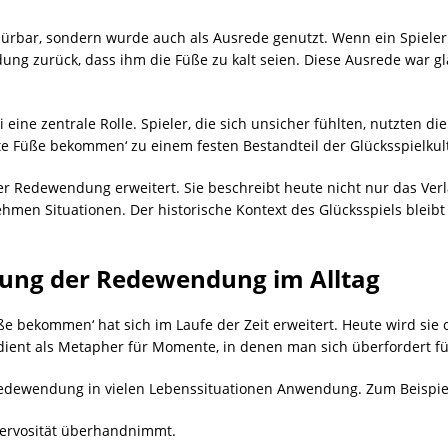
spürbar, sondern wurde auch als Ausrede genutzt. Wenn ein Spieler
dung zurück, dass ihm die Füße zu kalt seien. Diese Ausrede war g
 eine zentrale Rolle. Spieler, die sich unsicher fühlten, nutzten di
e Füße bekommen‘ zu einem festen Bestandteil der Glücksspielkul
er Redewendung erweitert. Sie beschreibt heute nicht nur das Ver
en Situationen. Der historische Kontext des Glücksspiels bleibt j
ng der Redewendung im Alltag
 bekommen‘ hat sich im Laufe der Zeit erweitert. Heute wird sie 
dient als Metapher für Momente, in denen man sich überfordert f
edewendung in vielen Lebenssituationen Anwendung. Zum Beispie
Nervosität überhandnimmt.