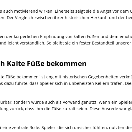
uch motivierend wirken. Einerseits zeigt sie die Angst vor dem 
len. Der Vergleich zwischen ihrer historischen Herkunft und der h
chen der körperlichen Empfindung von kalten Füßen und dem emot
 leicht verständlich. So bleibt sie ein fester Bestandteil unser
ch Kalte Füße bekommen
alte Füße bekommen‘ ist eng mit historischen Gegebenheiten verknü
as dazu führte, dass Spieler sich in unbeheizten Kellern trafen. 
spürbar, sondern wurde auch als Vorwand genutzt. Wenn ein Spieler
dung zurück, dass ihm die Füße zu kalt seien. Diese Ausrede war g
 eine zentrale Rolle. Spieler, die sich unsicher fühlten, nutzten di