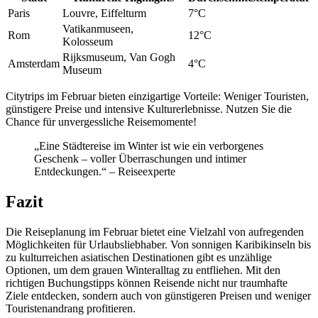
Paris
Louvre, Eiffelturm
7°C
Vatikanmuseen,
Rom
12°C
Kolosseum
Rijksmuseum, Van Gogh
Amsterdam
4°C
Museum
Citytrips im Februar bieten einzigartige Vorteile: Weniger Touristen,
günstigere Preise und intensive Kulturerlebnisse. Nutzen Sie die
Chance für unvergessliche Reisemomente!
„Eine Städtereise im Winter ist wie ein verborgenes
Geschenk – voller Überraschungen und intimer
Entdeckungen.“ – Reiseexperte
Fazit
Die Reiseplanung im Februar bietet eine Vielzahl von aufregenden
Möglichkeiten für Urlaubsliebhaber. Von sonnigen Karibikinseln bis
zu kulturreichen asiatischen Destinationen gibt es unzählige
Optionen, um dem grauen Winteralltag zu entfliehen. Mit den
richtigen Buchungstipps können Reisende nicht nur traumhafte
Ziele entdecken, sondern auch von günstigeren Preisen und weniger
Touristenandrang profitieren.