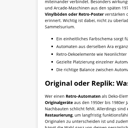
miteinander verbindet. Besonders wirkungs
und Arcade-Maschinen aus den späten 1970
Vinylböden oder Retro-Poster
verstärken 
erinnert. Wichtig ist dabei, nicht zu überl
Sammelsurium.
Ein einheitliches Farbschema sorgt
Automaten aus derselben Ära ergänzen
Retro-Dekoelemente wie Neonlichter u
Gezielte Platzierung einzelner Autom
Die richtige Balance zwischen Automa
Original oder Replik: Wa
Wer einen
Retro-Automaten
als Deko-Eleme
Originalgeräte
aus den 1950er bis 1980er 
Nachbauten schlicht fehlt. Allerdings sind
Restaurierung
, um langfristig funktionsfäh
Originalen zu unterscheiden ist und zudem
hängt die Wahl ganz von deinen persönlich