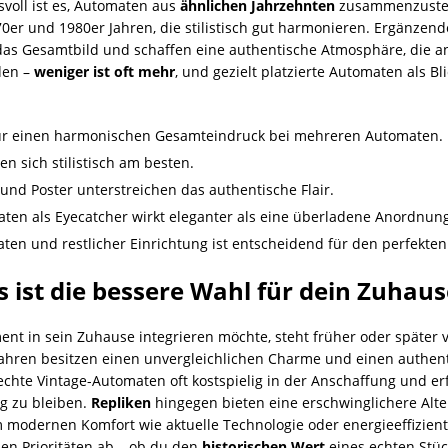
voll ist es, Automaten aus
ähnlichen Jahrzehnten
zusammenzustell
er und 1980er Jahren, die stilistisch gut harmonieren. Ergänze
das Gesamtbild und schaffen eine authentische Atmosphäre, die an
aden –
weniger ist oft mehr
, und gezielt platzierte Automaten als B
 für einen harmonischen Gesamteindruck bei mehreren Automaten.
 sich stilistisch am besten.
nd Poster unterstreichen das authentische Flair.
aten als Eyecatcher wirkt eleganter als eine überladene Anordnun
ten und restlicher Einrichtung ist entscheidend für den perfekten
s ist die bessere Wahl für dein Zuhau
nt in sein Zuhause integrieren möchte, steht früher oder später vo
Jahren besitzen einen unvergleichlichen Charme und einen authen
 echte Vintage-Automaten oft kostspielig in der Anschaffung und 
ig zu bleiben.
Repliken
hingegen bieten eine erschwinglichere Alte
 modernen Komfort wie aktuelle Technologie oder energieeffizien
en Prioritäten ab – ob du den
historischen Wert
eines echten Stück