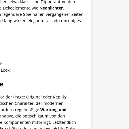
en, etwa klassische Flipperautomaten
nde Dekoelemente wie
Neonlichter,
 legendäre Spielhallen vergangener Zeiten
lickfang wirken eleganter als ein unruhiges
g.
 Look.
se
r der Frage: Original oder Replik?
tischen Charakter, der modernen
erfordern regelmäßige
Wartung und
rnative, die optisch kaum von den
te Komponenten mitbringt. Letztendlich
s schätzt oder eine pflegeleichte Deko-