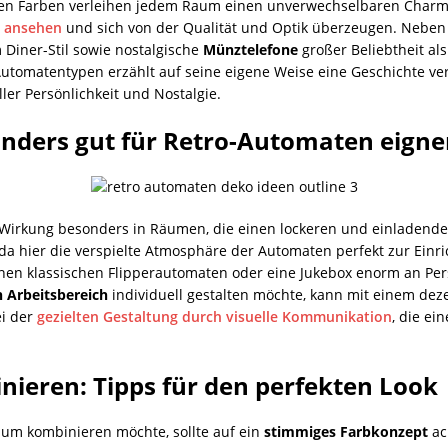
en Farben verleihen jedem Raum einen unverwechselbaren Charme
r ansehen
und sich von der Qualität und Optik überzeugen. Nebe
 Diner-Stil sowie nostalgische
Münztelefone
großer Beliebtheit al
 Automatentypen erzählt auf seine eigene Weise eine Geschichte v
er Persönlichkeit und Nostalgie.
nders gut für Retro-Automaten eign
e Wirkung besonders in Räumen, die einen lockeren und einladend
 da hier die verspielte Atmosphäre der Automaten perfekt zur Einric
en klassischen Flipperautomaten oder eine Jukebox enorm an Pers
n Arbeitsbereich
individuell gestalten möchte, kann mit einem dez
ei der
gezielten Gestaltung durch visuelle Kommunikation
, die ei
ieren: Tipps für den perfekten Look
um kombinieren möchte, sollte auf ein
stimmiges Farbkonzept
ac