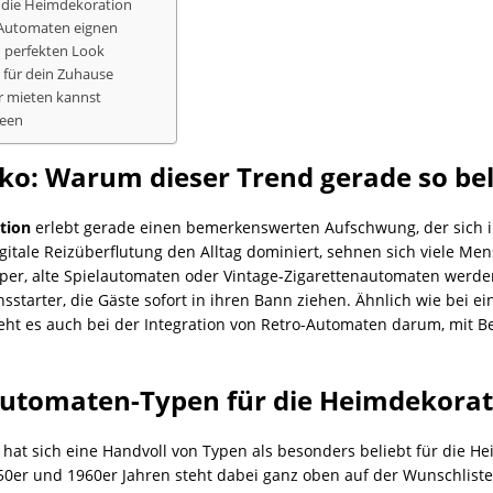
 die Heimdekoration
-Automaten eignen
 perfekten Look
l für dein Zuhause
r mieten kannst
deen
o: Warum dieser Trend gerade so beli
tion
erlebt gerade einen bemerkenswerten Aufschwung, der sich
 digitale Reizüberflutung den Alltag dominiert, sehnen sich viele 
pper, alte Spielautomaten oder Vintage-Zigarettenautomaten werden
sstarter, die Gäste sofort in ihren Bann ziehen. Ähnlich wie bei 
geht es auch bei der Integration von Retro-Automaten darum, mit
-Automaten-Typen für die Heimdekorat
t sich eine Handvoll von Typen als besonders beliebt für die Heim
0er und 1960er Jahren steht dabei ganz oben auf der Wunschliste 