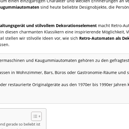
Raum einen einzigartigen Charakter und wecken Erinnerungen an v
 Kaugummiautomaten
sind heute beliebte Designobjekte, die Persö
altungsgerät und stilvollem Dekorationselement
macht Retro-Aut
 in diesen charmanten Klassikern eine inspirierende Möglichkeit,
 stellen wir stilvolle Ideen vor, wie sich
Retro-Automaten als De
ssen.
ermaschinen und Kaugummiautomaten gehören zu den gefragteste
ssen in Wohnzimmer, Bars, Büros oder Gastronomie-Räume und se
der restaurierte Originalgeräte aus den 1970er bis 1990er Jahren
d gerade so beliebt ist