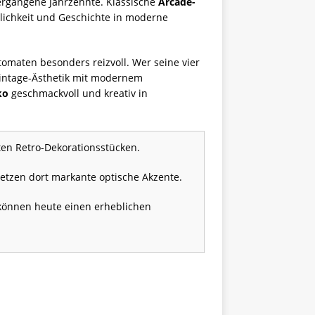
ergangene Jahrzehnte. Klassische
Arcade-
nlichkeit und Geschichte in moderne
omaten besonders reizvoll. Wer seine vier
 Vintage-Ästhetik mit modernem
ko
geschmackvoll und kreativ in
n Retro-Dekorationsstücken.
tzen dort markante optische Akzente.
 können heute einen erheblichen